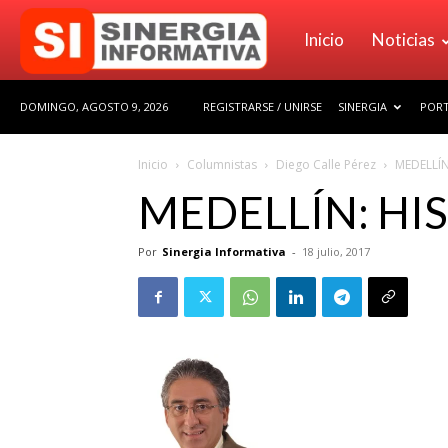
Sinergia
Inicio
Noticias
DOMINGO, AGOSTO 9, 2026
REGISTRARSE / UNIRSE
SINERGIA
PORT
Informativa
Inicio
Columnistas
Diego Calle Pérez
MEDELLÍN
MEDELLÍN: HI
Por
Sinergia Informativa
-
18 julio, 2017