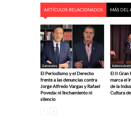
ARTÍCULOS RELACIONADOS
MÁS DEL
Generales
Administrati
El Periodismo y el Derecho
El II Gran
frente a las denuncias contra
marca el in
Jorge Alfredo Vargas y Rafael
de la Indus
Poveda: ni linchamiento ni
Cultura de
silencio