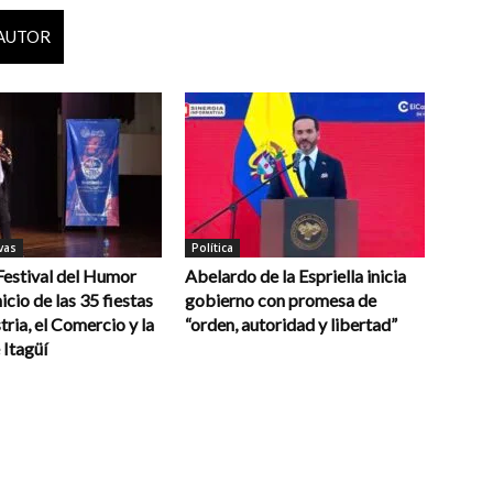
 AUTOR
vas
Política
 Festival del Humor
Abelardo de la Espriella inicia
icio de las 35 fiestas
gobierno con promesa de
tria, el Comercio y la
“orden, autoridad y libertad”
 Itagüí