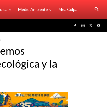
ídica
Medio Ambiente
Mea Culpa
...
bremos
cológica y la