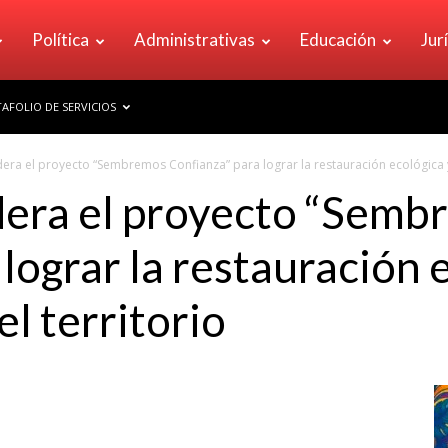
Política
Administrativas
Educación
Jur
AFOLIO DE SERVICIOS
dera el proyecto “Sembremos Confianza” para lograr la restauración ecológica y
dera el proyecto “Sem
lograr la restauración e
l territorio