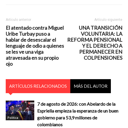
Artículo anterior
Artículo siguiente
El atentado contra Miguel
UNA TRANSICIÓN
Uribe Turbay puso a
VOLUNTARIA: LA
hablar de desescalar el
REFORMA PENSIONAL
lenguaje de odio a quienes
Y EL DERECHO A
se les ve una viga
PERMANECER EN
atravesada en su propio
COLPENSIONES
ojo
ARTÍCULOS RELACIONADOS
MÁS DEL AUTOR
7 de agosto de 2026: con Abelardo de la
Espriella empieza la esperanza de un buen
gobierno para 53,9 millones de
Política
colombianos