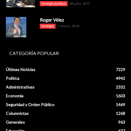
28 julio, 2015
Sinergia Jurídica
Roger Vélez
1 enero, 2014
Sinergia
CATEGORÍA POPULAR
Últimas Noticias
7229
Política
4942
Administrativas
2332
Economía
1603
Seguridad y Orden Público
1469
Columnistas
1268
Generales
963
Educación
637