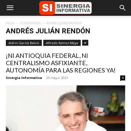
Inicio
Columnistas
Andrés Julián Rendón
ANDRÉS JULIÁN RENDÓN
Aldrin García Balvin
Alfredo Ramos Maya
¡NI ANTIOQUIA FEDERAL, NI
CENTRALISMO ASFIXIANTE,
AUTONOMÍA PARA LAS REGIONES YA!
Sinergia Informativa
-
23 mayo, 2023
0