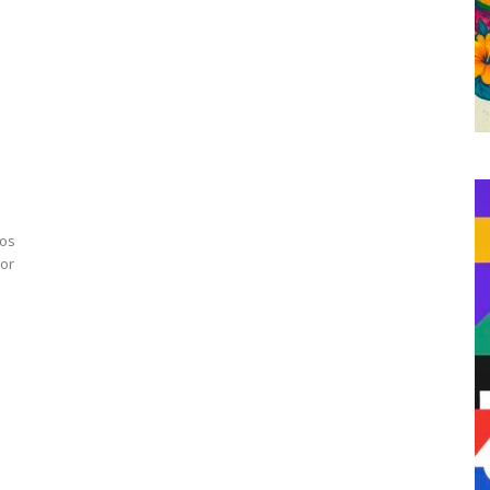
los
por