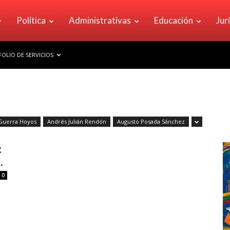
Política
Administrativas
Educación
Jur
OLIO DE SERVICIOS
Guerra Hoyos
Andrés Julián Rendón
Augusto Posada Sánchez
:
.
0