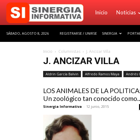
Sinergia
Inicio
Noticias
SÁBADO, AGOSTO 8, 2026
REGISTRARSE / UNIRSE
SINERGIA
PORTAF
Informativa
Inicio
Columnistas
J. Ancizar Villa
J. ANCIZAR VILLA
Aldrin García Balvin
Alfredo Ramos Maya
Andrés 
LOS ANIMALES DE LA POLITICA
Un zoológico tan conocido como..
Sinergia Informativa
-
12 junio, 2015