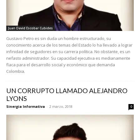
Juan David Escobar Cubides
Gustavo Petro es sin duda un hombre estructurado, su
conocimiento acerca de los temas del Estado lo ha llevado a lograr
infinidad de seguidores en su carrera política. No obstante, es un
nefasto administrador. Su capacidad ejecutiva es medianamente
flaca para el desarrollo social y económico que demanda
Colombia.
UN CORRUPTO LLAMADO ALEJANDRO
LYONS
Sinergia Informativa
-
2 marzo, 2018
0