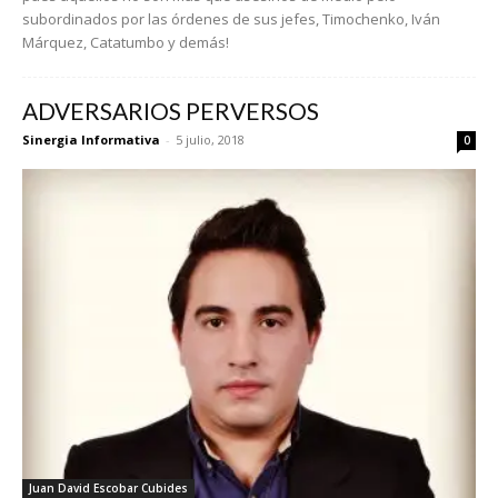
subordinados por las órdenes de sus jefes, Timochenko, Iván
Márquez, Catatumbo y demás!
ADVERSARIOS PERVERSOS
Sinergia Informativa
-
5 julio, 2018
0
Juan David Escobar Cubides