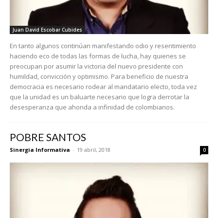
Juan David Escobar Cubides
En tanto algunos continúan manifestando odio y resentimiento
haciendo eco de todas las formas de lucha, hay quienes se
preocupan por asumir la victoria del nuevo presidente con
humildad, convicción y optimismo. Para beneficio de nuestra
democracia es necesario rodear al mandatario electo, toda vez
que la unidad es un baluarte necesario que logra derrotar la
desesperanza que ahonda a infinidad de colombianos.
POBRE SANTOS
Sinergia Informativa
-
19 abril, 2018
0