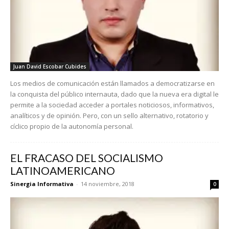
Juan David Escobar Cubides
Los medios de comunicación están llamados a democratizarse en
la conquista del público internauta, dado que la nueva era digital le
permite a la sociedad acceder a portales noticiosos, informativos,
analíticos y de opinión. Pero, con un sello alternativo, rotatorio y
cíclico propio de la autonomía personal.
EL FRACASO DEL SOCIALISMO
LATINOAMERICANO
Sinergia Informativa
-
14 noviembre, 2018
0