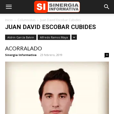
Inicio
Columnistas
Juan David Escobar Cubides
JUAN DAVID ESCOBAR CUBIDES
Aldrin García Balvin
Alfredo Ramos Maya
ACORRALADO
Sinergia Informativa
-
23 febrero, 2019
0