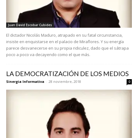
Juan David Escobar Cubides
El dictador Nicolás Maduro, atrapado en su fatal circunstancia,
insiste en enquistarse en el palacio de Miraflores. Y su energía
parece desvanecerse en su propia ridiculez, dado que el sátrapa
poco a poco va decayendo como el que más.
LA DEMOCRATIZACIÓN DE LOS MEDIOS
Sinergia Informativa
-
28 noviembre, 2018
0