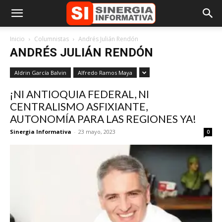
Inicio
Columnistas
Andrés Julián Rendón
ANDRÉS JULIÁN RENDÓN
Aldrin García Balvin
Alfredo Ramos Maya
¡NI ANTIOQUIA FEDERAL, NI
CENTRALISMO ASFIXIANTE,
AUTONOMÍA PARA LAS REGIONES YA!
Sinergia Informativa
-
23 mayo, 2023
0