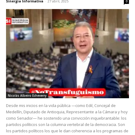
Sinergia Informativa
-
27 abril, 2025
0
Nicolás Albeiro Echeverry
Desde mis inicios en la vida pública —como Edil, Concejal de
Medellín, Diputado de Antioquia, Representante a la Cámara y hoy
como Senador— he sostenido una convicción inquebrantable: los
partidos políticos son la columna vertebral de la democracia. Son
los partidos políticos los que le dan coherencia a los programas de