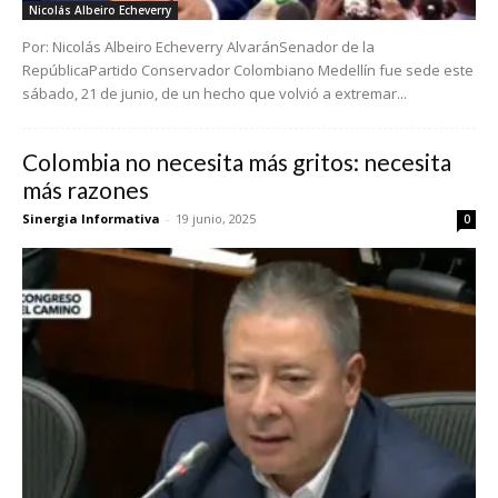
Nicolás Albeiro Echeverry
Por: Nicolás Albeiro Echeverry AlvaránSenador de la
RepúblicaPartido Conservador Colombiano Medellín fue sede este
sábado, 21 de junio, de un hecho que volvió a extremar...
Colombia no necesita más gritos: necesita
más razones
Sinergia Informativa
-
19 junio, 2025
0