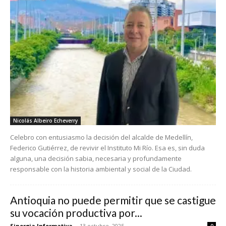
Nicolás Albeiro Echeverry
Celebro con entusiasmo la decisión del alcalde de Medellín,
Federico Gutiérrez, de revivir el Instituto Mi Río. Esa es, sin duda
alguna, una decisión sabia, necesaria y profundamente
responsable con la historia ambiental y social de la Ciudad.
Antioquia no puede permitir que se castigue
su vocación productiva por...
Sinergia Informativa
-
13 octubre, 2025
0