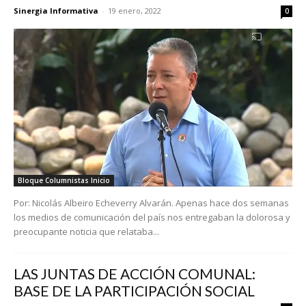
Sinergia Informativa
-
19 enero, 2022
0
Bloque Columnistas Inicio
Por: Nicolás Albeiro Echeverry Alvarán. Apenas hace dos semanas
los medios de comunicación del país nos entregaban la dolorosa y
preocupante noticia que relataba...
LAS JUNTAS DE ACCIÓN COMUNAL:
BASE DE LA PARTICIPACIÓN SOCIAL