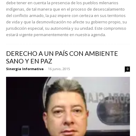
debe tener en cuenta la presencia de los pueblos milenarios
indígenas, de tal manera que en el proceso de desescalamiento
del conflicto armado, la paz impere con certeza en sus territorios
de vida y que la desmovilización no afecte su gobierno propio, su
jurisdicción especial, su autonomía y su unidad. Este compromiso
estará vigente permanentemente en nuestra agenda.
DERECHO A UN PAÍS CON AMBIENTE
SANO Y EN PAZ
Sinergia Informativa
-
16 junio, 2015
0