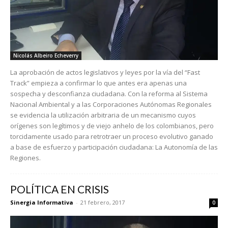
Nicolás Albeiro Echeverry
La aprobación de actos legislativos y leyes por la vía del “Fast
Track” empieza a confirmar lo que antes era apenas una
sospecha y desconfianza ciudadana. Con la reforma al Sistema
Nacional Ambiental y a las Corporaciones Autónomas Regionales
se evidencia la utilización arbitraria de un mecanismo cuyos
orígenes son legítimos y de viejo anhelo de los colombianos, pero
torcidamente usado para retrotraer un proceso evolutivo ganado
a base de esfuerzo y participación ciudadana: La Autonomía de las
Regiones.
POLÍTICA EN CRISIS
Sinergia Informativa
-
21 febrero, 2017
0