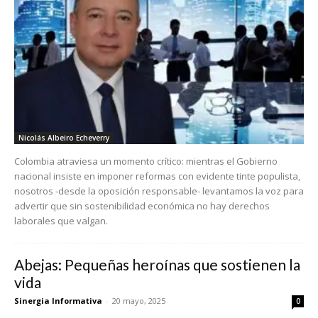
Nicolás Albeiro Echeverry
Colombia atraviesa un momento crítico: mientras el Gobierno
nacional insiste en imponer reformas con evidente tinte populista,
nosotros -desde la oposición responsable- levantamos la voz para
advertir que sin sostenibilidad económica no hay derechos
laborales que valgan.
Abejas: Pequeñas heroínas que sostienen la
vida
Sinergia Informativa
-
20 mayo, 2025
0