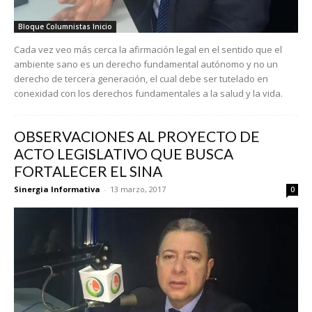
Bloque Columnistas Inicio
Cada vez veo más cerca la afirmación legal en el sentido que el
ambiente sano es un derecho fundamental autónomo y no un
derecho de tercera generación, el cual debe ser tutelado en
conexidad con los derechos fundamentales a la salud y la vida.
OBSERVACIONES AL PROYECTO DE
ACTO LEGISLATIVO QUE BUSCA
FORTALECER EL SINA
Sinergia Informativa
-
13 marzo, 2017
0