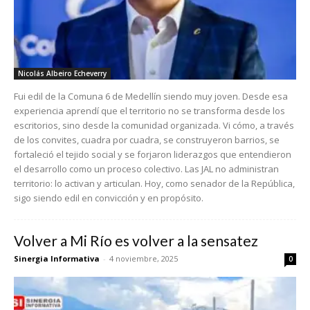
Nicolás Albeiro Echeverry
Fui edil de la Comuna 6 de Medellín siendo muy joven. Desde esa
experiencia aprendí que el territorio no se transforma desde los
escritorios, sino desde la comunidad organizada. Vi cómo, a través
de los convites, cuadra por cuadra, se construyeron barrios, se
fortaleció el tejido social y se forjaron liderazgos que entendieron
el desarrollo como un proceso colectivo. Las JAL no administran
territorio: lo activan y articulan. Hoy, como senador de la República,
sigo siendo edil en convicción y en propósito.
Volver a Mi Río es volver a la sensatez
Sinergia Informativa
-
4 noviembre, 2025
0