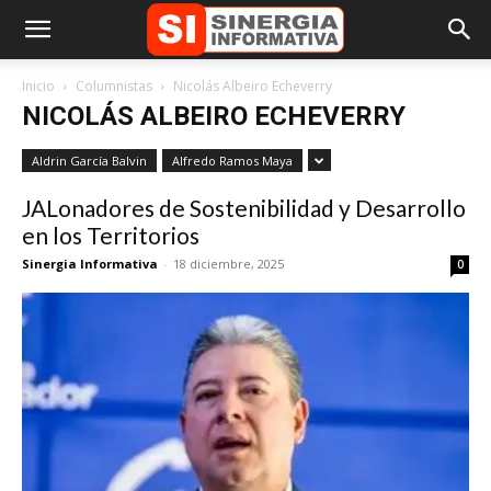
Inicio
Columnistas
Nicolás Albeiro Echeverry
NICOLÁS ALBEIRO ECHEVERRY
Aldrin García Balvin
Alfredo Ramos Maya
JALonadores de Sostenibilidad y Desarrollo
en los Territorios
Sinergia Informativa
-
18 diciembre, 2025
0