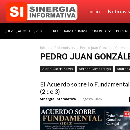
Sinergia
Inicio
Noticias
JUEVES, AGOSTO 6, 2026
REGISTRARSE / UNIRSE
SINERGIA
PORTAFO
Informativa
Inicio
Columnistas
Pedro Juan González Carvajal
PEDRO JUAN GONZÁL
Aldrin García Balvin
Alfredo Ramos Maya
Andrés 
El Acuerdo sobre lo Fundamental
(2 de 3)
Sinergia Informativa
-
1 agosto, 2026