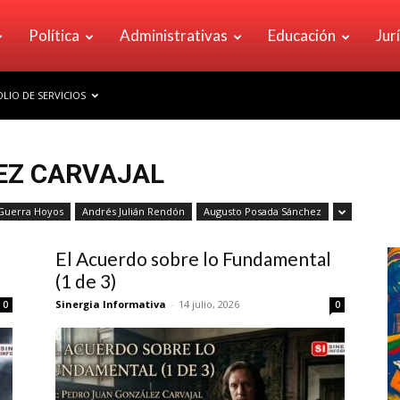
Política
Administrativas
Educación
Jur
LIO DE SERVICIOS
EZ CARVAJAL
Guerra Hoyos
Andrés Julián Rendón
Augusto Posada Sánchez
El Acuerdo sobre lo Fundamental
(1 de 3)
Sinergia Informativa
-
14 julio, 2026
0
0