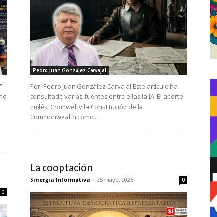
Pedro Juan González Carvajal
”
Por: Pedro Juan González Carvajal Este artículo ha
 no
consultado varias fuentes entre ellas la IA. El aporte
inglés: Cromwell y la Constitución de la
Commonwealth como...
La cooptación
Sinergia Informativa
-
25 mayo, 2026
0
0