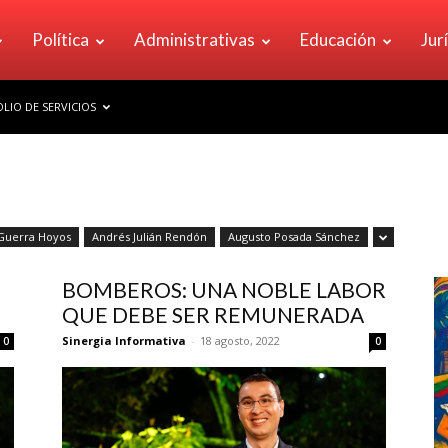
Política
Administrativas
Educación
Jur
LIO DE SERVICIOS
Guerra Hoyos
Andrés Julián Rendón
Augusto Posada Sánchez
BOMBEROS: UNA NOBLE LABOR
QUE DEBE SER REMUNERADA
Sinergia Informativa
-
18 agosto, 2022
0
0