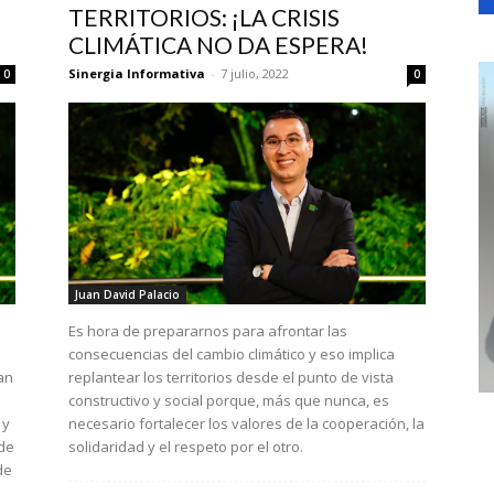
TERRITORIOS: ¡LA CRISIS
CLIMÁTICA NO DA ESPERA!
Sinergia Informativa
-
7 julio, 2022
0
0
Juan David Palacio
Es hora de prepararnos para afrontar las
consecuencias del cambio climático y eso implica
an
replantear los territorios desde el punto de vista
constructivo y social porque, más que nunca, es
 y
necesario fortalecer los valores de la cooperación, la
de
solidaridad y el respeto por el otro.
de