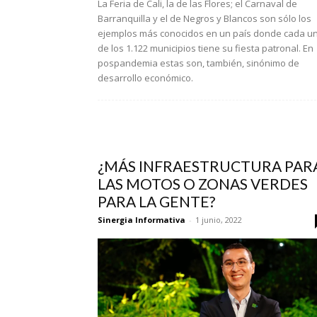
La Feria de Cali, la de las Flores; el Carnaval de
Barranquilla y el de Negros y Blancos son sólo los
ejemplos más conocidos en un país donde cada u
de los 1.122 municipios tiene su fiesta patronal. En
pospandemia estas son, también, sinónimo de
desarrollo económico.
¿MÁS INFRAESTRUCTURA PAR
LAS MOTOS O ZONAS VERDES
PARA LA GENTE?
Sinergia Informativa
-
1 junio, 2022