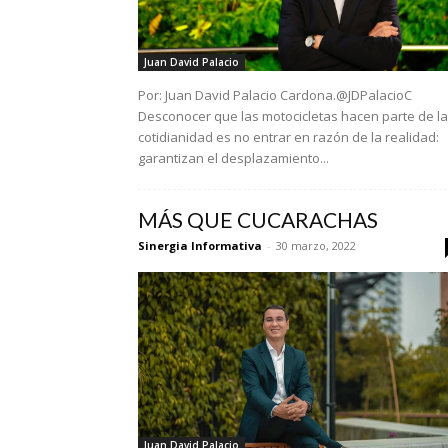
Juan David Palacio
Por: Juan David Palacio Cardona.@JDPalacioC
Desconocer que las motocicletas hacen parte de la
cotidianidad es no entrar en razón de la realidad:
garantizan el desplazamiento...
MÁS QUE CUCARACHAS
Sinergia Informativa
-
30 marzo, 2022
Juan David Palacio