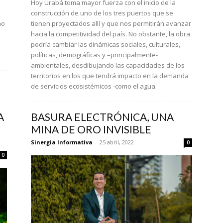
Hoy Urabá toma mayor fuerza con el inicio de la
construcción de uno de los tres puertos que se
no
tienen proyectados allí y que nos permitirán avanzar
hacia la competitividad del país. No obstante, la obra
podría cambiar las dinámicas sociales, culturales,
políticas, demográficas y –principalmente-
ambientales, desdibujando las capacidades de los
territorios en los que tendrá impacto en la demanda
de servicios ecosistémicos -como el agua.
A
BASURA ELECTRÓNICA, UNA
MINA DE ORO INVISIBLE
Sinergia Informativa
-
25 abril, 2022
0
0