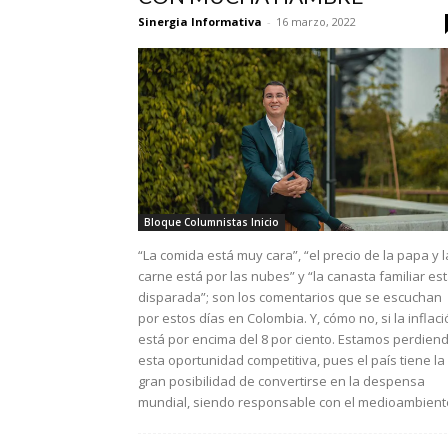
Sinergia Informativa
-
16 marzo, 2022
Bloque Columnistas Inicio
“La comida está muy cara”, “el precio de la papa y l
carne está por las nubes” y “la canasta familiar es
disparada”; son los comentarios que se escuchan
por estos días en Colombia. Y, cómo no, si la inflac
está por encima del 8 por ciento. Estamos perdien
esta oportunidad competitiva, pues el país tiene la
gran posibilidad de convertirse en la despensa
mundial, siendo responsable con el medioambient