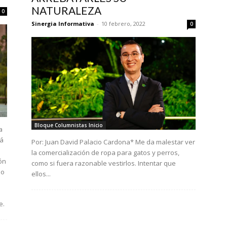
NATURALEZA
0
Sinergia Informativa
-
10 febrero, 2022
0
Bloque Columnistas Inicio
a
tá
Por: Juan David Palacio Cardona* Me da malestar ver
la comercialización de ropa para gatos y perros,
ión
como si fuera razonable vestirlos. Intentar que
do
ellos...
e.