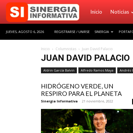
Sinergia
Inicio
Noticias
JUEVES, AGOSTO 6, 2026
REGISTRARSE / UNIRSE
SINERGIA
PORTAFO
Informativa
Inicio
Columnistas
Juan David Palacio
JUAN DAVID PALACIO
Aldrin García Balvin
Alfredo Ramos Maya
Andrés 
HIDRÓGENO VERDE, UN
RESPIRO PARA EL PLANETA
Sinergia Informativa
-
21 noviembre, 2022