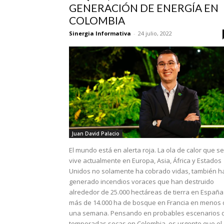
GENERACIÓN DE ENERGÍA EN
COLOMBIA
Sinergia Informativa
-
24 julio, 2022
Juan David Palacio
El mundo está en alerta roja. La ola de calor que se
vive actualmente en Europa, Asia, África y Estados
Unidos no solamente ha cobrado vidas, también h
generado incendios voraces que han destruido
alrededor de 25.000 hectáreas de tierra en España
más de 14.000 ha de bosque en Francia en menos 
una semana. Pensando en probables escenarios 
temporadas secas en Colombia, es urgente que el