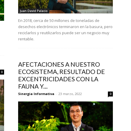
Juan David Palacio
En 2018, cerca de 50 millones de toneladas de
desechos electrónicos terminaron en la basura, pero
reciclarlos y reutilizarlos puede ser un negocio muy
rentable.
AFECTACIONES A NUESTRO
ECOSISTEMA, RESULTADO DE
0
EXCENTRICIDADES CON LA
FAUNA Y...
Sinergia Informativa
-
23 marzo, 2022
0