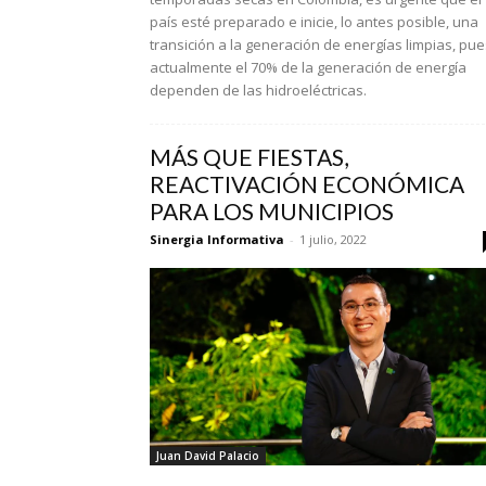
país esté preparado e inicie, lo antes posible, una
transición a la generación de energías limpias, pue
actualmente el 70% de la generación de energía
dependen de las hidroeléctricas.
MÁS QUE FIESTAS,
REACTIVACIÓN ECONÓMICA
PARA LOS MUNICIPIOS
Sinergia Informativa
-
1 julio, 2022
Juan David Palacio