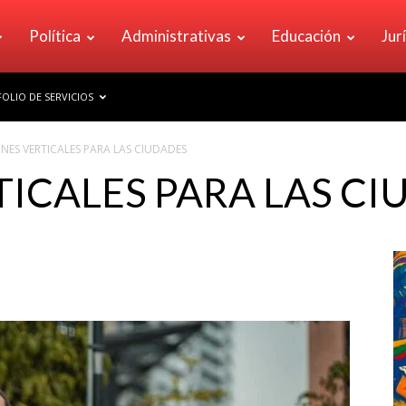
Política
Administrativas
Educación
Jur
OLIO DE SERVICIOS
INES VERTICALES PARA LAS CIUDADES
TICALES PARA LAS C