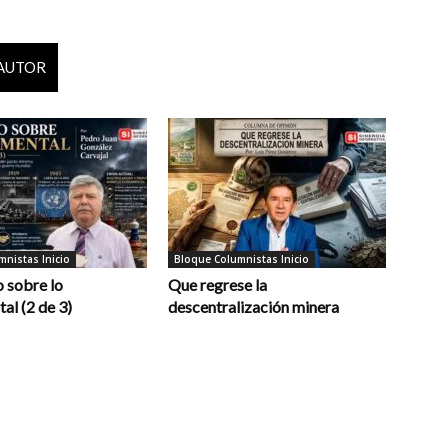
 AUTOR
nistas Inicio
Bloque Columnistas Inicio
 sobre lo
Que regrese la
al (2 de 3)
descentralización minera