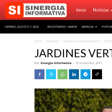
Sinergia
Inicio
Noticias
VIERNES, AGOSTO 7, 2026
REGISTRARSE / UNIRSE
SINERGIA
PORTAF
Informativa
Inicio
Bloques
Bloque Columnistas Inicio
JARD
JARDINES VER
Por
Sinergia Informativa
-
19 noviembre, 2021