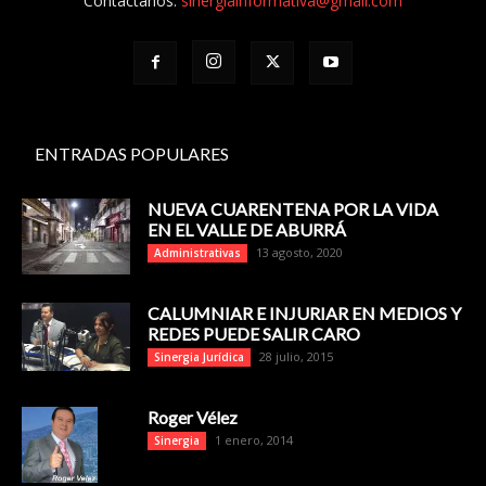
Contáctanos:
sinergiainformativa@gmail.com
ENTRADAS POPULARES
NUEVA CUARENTENA POR LA VIDA
EN EL VALLE DE ABURRÁ
13 agosto, 2020
Administrativas
CALUMNIAR E INJURIAR EN MEDIOS Y
REDES PUEDE SALIR CARO
28 julio, 2015
Sinergia Jurídica
Roger Vélez
1 enero, 2014
Sinergia