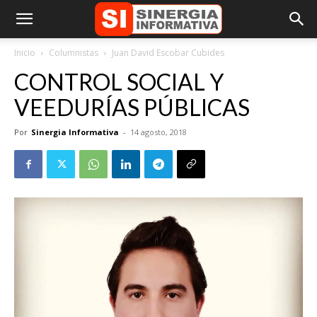
Inicio
Columnistas
Juan David Escobar Cubides
CONTROL SOCIAL Y
VEEDURÍAS PÚBLICAS
Por
Sinergia Informativa
-
14 agosto, 2018