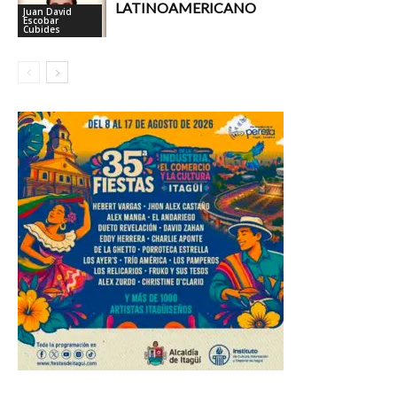
LATINOAMERICANO
Juan David
Escobar
Cubides