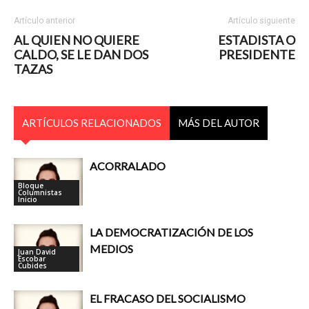
Artículo anterior
Artículo siguiente
AL QUIEN NO QUIERE
ESTADISTA O
CALDO, SE LE DAN DOS
PRESIDENTE
TAZAS
ARTÍCULOS RELACIONADOS
MÁS DEL AUTOR
ACORRALADO
Bloque
Columnistas
Inicio
LA DEMOCRATIZACIÓN DE LOS
MEDIOS
Juan David
Escobar
Cubides
EL FRACASO DEL SOCIALISMO