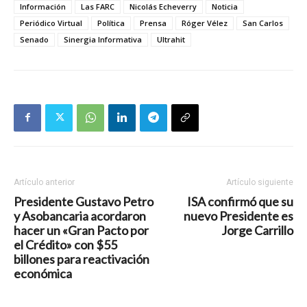
Información
Las FARC
Nicolás Echeverry
Noticia
Periódico Virtual
Política
Prensa
Róger Vélez
San Carlos
Senado
Sinergia Informativa
Ultrahit
Artículo anterior
Artículo siguiente
Presidente Gustavo Petro
ISA confirmó que su
y Asobancaria acordaron
nuevo Presidente es
hacer un «Gran Pacto por
Jorge Carrillo
el Crédito» con $55
billones para reactivación
económica