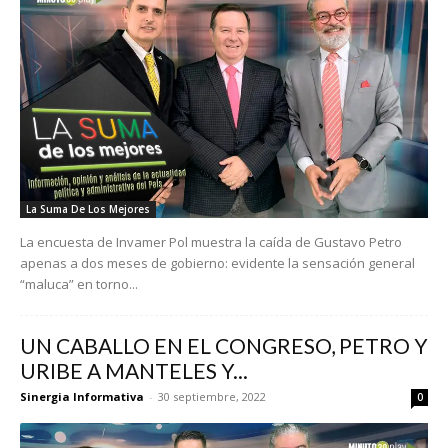
La Suma De Los Mejores
La encuesta de Invamer Pol muestra la caída de Gustavo Petro
apenas a dos meses de gobierno: evidente la sensación general
“maluca” en torno...
UN CABALLO EN EL CONGRESO, PETRO Y
URIBE A MANTELES Y...
Sinergia Informativa
-
30 septiembre, 2022
0