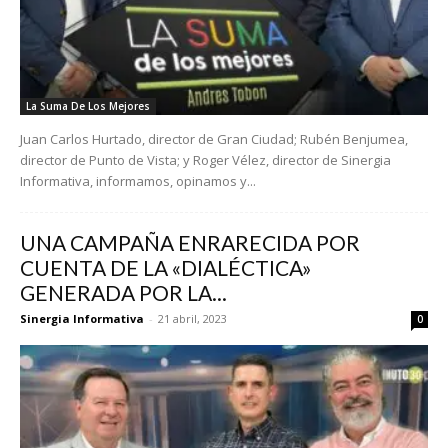
La Suma De Los Mejores
Juan Carlos Hurtado, director de Gran Ciudad; Rubén Benjumea,
director de Punto de Vista; y Roger Vélez, director de Sinergia
Informativa, informamos, opinamos y...
UNA CAMPAÑA ENRARECIDA POR
CUENTA DE LA «DIALÉCTICA»
GENERADA POR LA...
Sinergia Informativa
-
21 abril, 2023
0