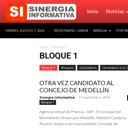
Sinergia
Inicio
Noticias
VIERNES, AGOSTO 7, 2026
REGISTRARSE / UNIRSE
SINERGIA
PORTAF
Informativa
Inicio
Bloque 1
BLOQUE 1
Bloque 1
Bloques
Candidatos
Candidatos a la 
OTRA VEZ CANDIDATO AL
CONCEJO DE MEDELLÍN
Sinergia Informativa
-
17 septiembre, 2014
Bloque 1
Agencia Virtual de Prensa –AVP-. El concejal del
Movimiento Firmes por Medellín, Roberto Cardona
Álvarez, espera ser nuevamente Concejal de