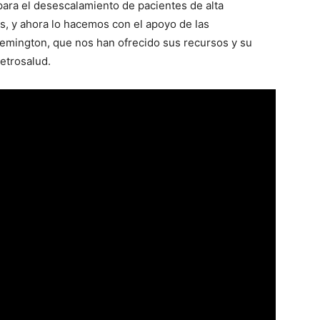
ara el desescalamiento de pacientes de alta
s, y ahora lo hacemos con el apoyo de las
emington, que nos han ofrecido sus recursos y su
etrosalud.