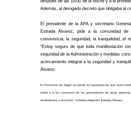
después de las 10:00 de la noche y a la prohibic
Además, al derogado decreto que obligaba al cie
El presidente de la APA y secretario Genera
Estrada Álvarez, pide a la comunidad de I
convivencia, la seguridad, la tranquilidad, el 
“Estoy seguro de que toda manifestación sim
seguridad de la Administración y medidas concr
acercamiento integral a la seguridad y tranqu
Álvarez.
El Personero de Itagüí no pierde la esperanza de que esas movili
oídos y a los corazones de los generadores de tanta violencia
sentimientos y raciocinio”, enfatiza Alejandro Estrada Álvarez.