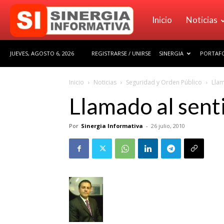
Sinergia
Inicio
Noticias
JUEVES, AGOSTO 6, 2026
REGISTRARSE / UNIRSE
SINERGIA
PORTAFO
Informativa
Inicio
Noticias
Seguridad y Orden Público
Llam
Llamado al senti
Por
Sinergia Informativa
-
26 julio, 2010