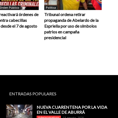
 Orden Público
Política
reactivará órdenes de
Tribunal ordena retirar
ntra cabecillas
propaganda de Abelardo de la
 desde el 7 de agosto
Espriella por uso de símbolos
patrios en campaña
presidencial
ENTRADAS POPULARES
NUEVA CUARENTENA POR LA VIDA
EN EL VALLE DE ABURRÁ
13 agosto, 2020
Administrativas