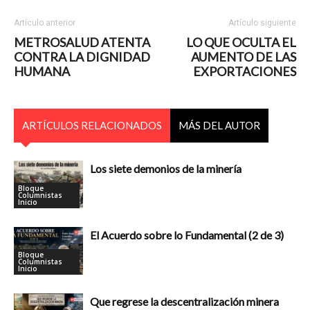
Artículo anterior
Artículo siguiente
METROSALUD ATENTA
LO QUE OCULTA EL
CONTRA LA DIGNIDAD
AUMENTO DE LAS
HUMANA
EXPORTACIONES
ARTÍCULOS RELACIONADOS
MÁS DEL AUTOR
Los siete demonios de la minería
Bloque
Columnistas
Inicio
El Acuerdo sobre lo Fundamental (2 de 3)
Bloque
Columnistas
Inicio
Que regrese la descentralización minera