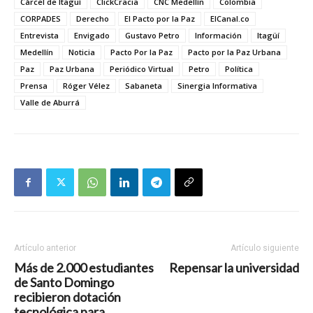
Cárcel de Itagüí
ClickCracia
CNC Medellín
Colombia
CORPADES
Derecho
El Pacto por la Paz
ElCanal.co
Entrevista
Envigado
Gustavo Petro
Información
Itagüí
Medellín
Noticia
Pacto Por la Paz
Pacto por la Paz Urbana
Paz
Paz Urbana
Periódico Virtual
Petro
Política
Prensa
Róger Vélez
Sabaneta
Sinergia Informativa
Valle de Aburrá
Artículo anterior
Artículo siguiente
Más de 2.000 estudiantes
Repensar la universidad
de Santo Domingo
recibieron dotación
tecnológica para