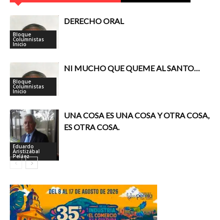
DERECHO ORAL
Bloque
Columnistas
Inicio
NI MUCHO QUE QUEME AL SANTO…
Bloque
Columnistas
Inicio
UNA COSA ES UNA COSA Y OTRA COSA,
ES OTRA COSA.
Eduardo
Aristizábal
Peláez