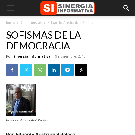
Inicio
Columnistas
Eduardo Aristizábal Peláez
SOFISMAS DE LA
DEMOCRACIA
Por
Sinergia Informativa
-
9 noviembre, 2016
Eduardo Aristizábal Peláez
Por: Eduardo Aristizábal Peláez