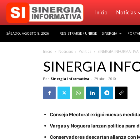
Sinergia
Inicio
Noticias
SÁBADO, AGOSTO 8, 2026
REGISTRARSE / UNIRSE
SINERGIA
PORTAF
Informativa
Inicio
Noticias
Política
SINERGIA INFORMATIVA
SINERGIA INF
Por
Sinergia Informativa
-
29 abril, 2010
Consejo Electoral exigió nuevas medidas
Vargas y Noguera lanzan política para 
Conservadores descartan alianza con 