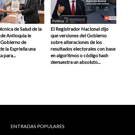
Política
cnica de Salud de la
El Registrador Nacional dijo
de Antioquia le
que versiones del Gobierno
l Gobierno de
sobre alteraciones de los
e la Espriella una
resultados electorales con base
a para...
en algoritmos o código hash
demuestra un absoluto...
ENTRADAS POPULARES