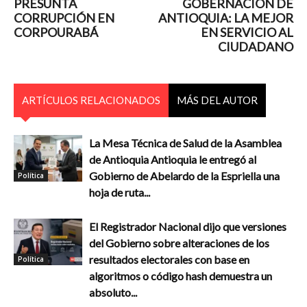
PRESUNTA
GOBERNACIÓN DE
CORRUPCIÓN EN
ANTIOQUIA: LA MEJOR
CORPOURABÁ
EN SERVICIO AL
CIUDADANO
ARTÍCULOS RELACIONADOS
MÁS DEL AUTOR
La Mesa Técnica de Salud de la Asamblea
de Antioquia Antioquia le entregó al
Gobierno de Abelardo de la Espriella una
Política
hoja de ruta...
El Registrador Nacional dijo que versiones
del Gobierno sobre alteraciones de los
resultados electorales con base en
Política
algoritmos o código hash demuestra un
absoluto...