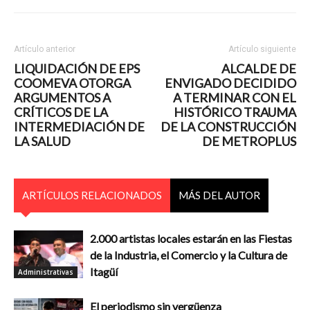
Artículo anterior
Artículo siguiente
LIQUIDACIÓN DE EPS
ALCALDE DE
COOMEVA OTORGA
ENVIGADO DECIDIDO
ARGUMENTOS A
A TERMINAR CON EL
CRÍTICOS DE LA
HISTÓRICO TRAUMA
INTERMEDIACIÓN DE
DE LA CONSTRUCCIÓN
LA SALUD
DE METROPLUS
ARTÍCULOS RELACIONADOS
MÁS DEL AUTOR
2.000 artistas locales estarán en las Fiestas
de la Industria, el Comercio y la Cultura de
Itagüí
Administrativas
El periodismo sin vergüenza