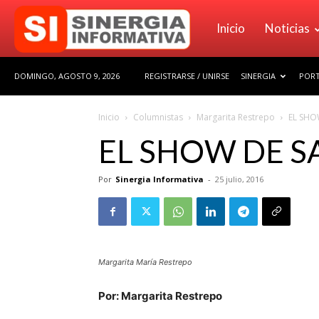
Sinergia
Inicio
Noticias
DOMINGO, AGOSTO 9, 2026
REGISTRARSE / UNIRSE
SINERGIA
PORT
Informativa
Inicio
Columnistas
Margarita Restrepo
EL SHO
EL SHOW DE 
Por
Sinergia Informativa
-
25 julio, 2016
Margarita María Restrepo
Por: Margarita Restrepo