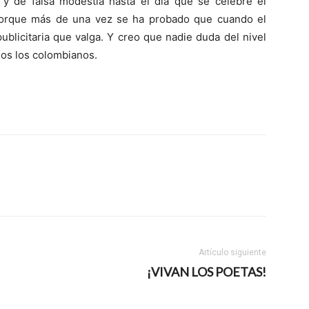
 y de falsa modestia hasta el día que se celebre el
 porque más de una vez se ha probado que cuando el
blicitaria que valga. Y creo que nadie duda del nivel
mos los colombianos.
Artículo siguiente
¡VIVAN LOS POETAS!