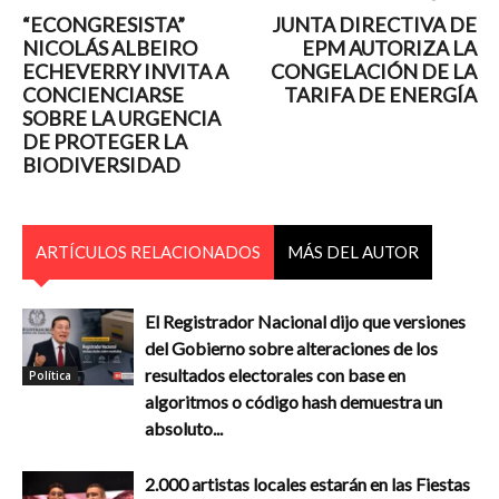
“ECONGRESISTA”
JUNTA DIRECTIVA DE
NICOLÁS ALBEIRO
EPM AUTORIZA LA
ECHEVERRY INVITA A
CONGELACIÓN DE LA
CONCIENCIARSE
TARIFA DE ENERGÍA
SOBRE LA URGENCIA
DE PROTEGER LA
BIODIVERSIDAD
ARTÍCULOS RELACIONADOS
MÁS DEL AUTOR
El Registrador Nacional dijo que versiones
del Gobierno sobre alteraciones de los
resultados electorales con base en
Política
algoritmos o código hash demuestra un
absoluto...
2.000 artistas locales estarán en las Fiestas