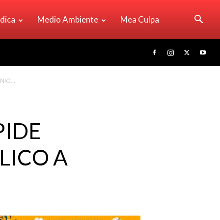
ídica
Medio Ambiente
Mea Culpa
IO...
PIDE
LICO A