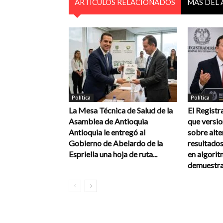
ARTÍCULOS RELACIONADOS
MÁS DEL
Política
Política
La Mesa Técnica de Salud de la
El Registr
Asamblea de Antioquia
que versi
Antioquia le entregó al
sobre alte
Gobierno de Abelardo de la
resultados
Espriella una hoja de ruta...
en algorit
demuestra 