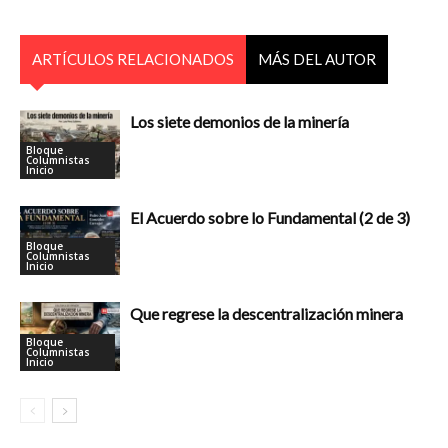
ARTÍCULOS RELACIONADOS
MÁS DEL AUTOR
Los siete demonios de la minería
Bloque
Columnistas
Inicio
El Acuerdo sobre lo Fundamental (2 de 3)
Bloque
Columnistas
Inicio
Que regrese la descentralización minera
Bloque
Columnistas
Inicio