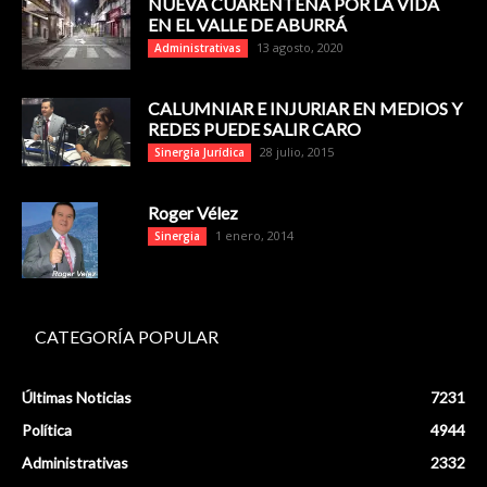
NUEVA CUARENTENA POR LA VIDA
EN EL VALLE DE ABURRÁ
13 agosto, 2020
Administrativas
CALUMNIAR E INJURIAR EN MEDIOS Y
REDES PUEDE SALIR CARO
28 julio, 2015
Sinergia Jurídica
Roger Vélez
1 enero, 2014
Sinergia
CATEGORÍA POPULAR
Últimas Noticias
7231
Política
4944
Administrativas
2332