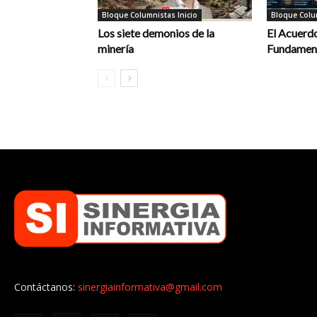
Bloque Columnistas Inicio
Bloque Colum
Los siete demonios de la
El Acuerdo
minería
Fundament
Contáctanos:
sinergiainformativa@gmail.com