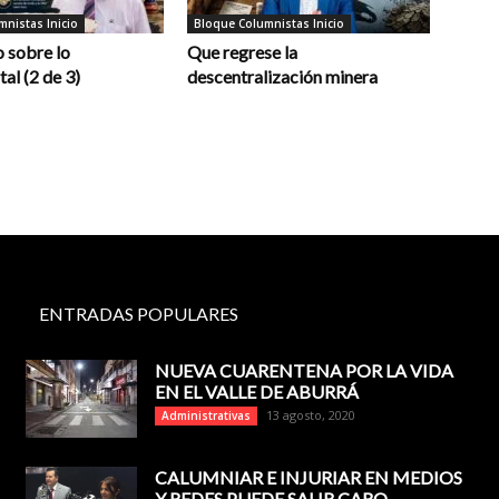
nistas Inicio
Bloque Columnistas Inicio
 sobre lo
Que regrese la
al (2 de 3)
descentralización minera
ENTRADAS POPULARES
NUEVA CUARENTENA POR LA VIDA
EN EL VALLE DE ABURRÁ
13 agosto, 2020
Administrativas
CALUMNIAR E INJURIAR EN MEDIOS
Y REDES PUEDE SALIR CARO