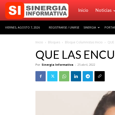
Sinergia
Inicio
Noticias
VIERNES, AGOSTO 7, 2026
REGISTRARSE / UNIRSE
SINERGIA
PORTAF
Informativa
Inicio
Bloques
Bloque Columnistas Inicio
QUE 
QUE LAS ENC
Por
Sinergia Informativa
-
25 abril, 2022