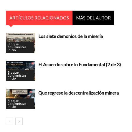
ARTÍCULOS RELACIONADOS
MÁS DEL AUTOR
Los siete demonios de la minería
Bloque
Columnistas
Inicio
El Acuerdo sobre lo Fundamental (2 de 3)
Bloque
Columnistas
Inicio
Que regrese la descentralización minera
Bloque
Columnistas
Inicio