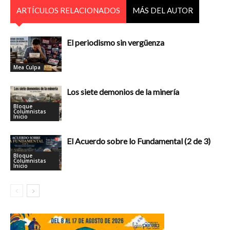
ARTÍCULOS RELACIONADOS
MÁS DEL AUTOR
El periodismo sin vergüenza
Mea Culpa
Los siete demonios de la minería
Bloque
Columnistas
Inicio
El Acuerdo sobre lo Fundamental (2 de 3)
Bloque
Columnistas
Inicio