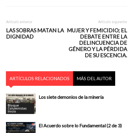
Artículo anterior
Artículo siguiente
LAS SOBRAS MATAN LA
MUJER Y FEMICIDIO; EL
DIGNIDAD
DEBATE ENTRE LA
DELINCUENCIA DE
GÉNERO Y LA PÉRDIDA
DE SU ESCENCIA.
ARTÍCULOS RELACIONADOS
MÁS DEL AUTOR
Los siete demonios de la minería
Bloque
Columnistas
Inicio
El Acuerdo sobre lo Fundamental (2 de 3)