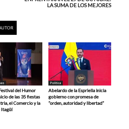
LA SUMA DE LOS MEJORES
 AUTOR
vas
Política
 Festival del Humor
Abelardo de la Espriella inicia
icio de las 35 fiestas
gobierno con promesa de
tria, el Comercio y la
“orden, autoridad y libertad”
 Itagüí