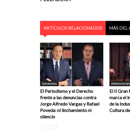
ARTÍCULOS RELACIONADOS
MÁS DEL
Generales
Administrati
El Periodismo y el Derecho
El II Gran
frente a las denuncias contra
marca el in
Jorge Alfredo Vargas y Rafael
de la Indus
Poveda: ni linchamiento ni
Cultura de
silencio