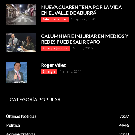
NUEVA CUARENTENA POR LA VIDA
EN EL VALLE DE ABURRÁ
13 agosto, 2020
Administrativas
CALUMNIAR E INJURIAR EN MEDIOS Y
REDES PUEDE SALIR CARO
28 julio, 2015
Sinergia Jurídica
Roger Vélez
1 enero, 2014
Sinergia
CATEGORÍA POPULAR
Últimas Noticias
7237
Política
4946
Administrativas
2333