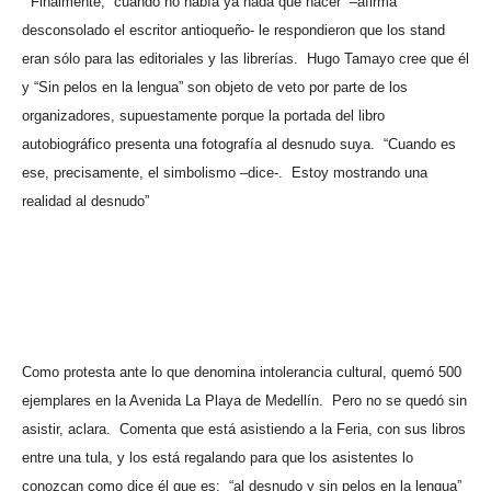
Finalmente, “cuando no había ya nada qué hacer” –afirma
desconsolado el escritor antioqueño- le respondieron que los stand
eran sólo para las editoriales y las librerías.
Hugo Tamayo cree que él
y “Sin pelos en la lengua” son objeto de veto por parte de los
organizadores, supuestamente porque la portada del libro
autobiográfico presenta una fotografía al desnudo suya.
“Cuando es
ese, precisamente, el simbolismo –dice-.
Estoy mostrando una
realidad al desnudo”
Como protesta ante lo que denomina intolerancia cultural, quemó 500
ejemplares en la Avenida La Playa de Medellín.
Pero no se quedó sin
asistir, aclara.
Comenta que está asistiendo a la Feria, con sus libros
entre una tula, y los está regalando para que los asistentes lo
conozcan como dice él que es:
“al desnudo y sin pelos en la lengua”