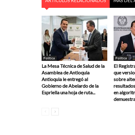
ARTÍCULOS RELACIONADOS
MÁS DEL
Política
Política
La Mesa Técnica de Salud de la
El Registr
Asamblea de Antioquia
que versi
Antioquia le entregó al
sobre alte
Gobierno de Abelardo de la
resultados
Espriella una hoja de ruta...
en algorit
demuestra 