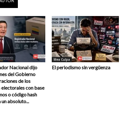
 AUTOR
Mea Culpa
ador Nacional dijo
El periodismo sin vergüenza
ones del Gobierno
raciones de los
 electorales con base
mos o código hash
un absoluto...