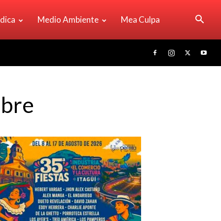
ídica
Medio Ambiente
Mea Culpa
mbre