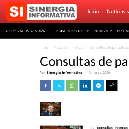
Sinergia
Inicio
Noticias
VIERNES, AGOSTO 7, 2026
REGISTRARSE / UNIRSE
SINERGIA
PORTAF
Informativa
Inicio
Noticias
Política
Consultas de partidos 
Consultas de pa
Por
Sinergia Informativa
-
11 marzo, 2009
Las consultas internas 