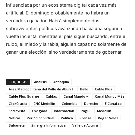
influenciada por un ecosistema digital cada vez más
artificial. El domingo probablemente no habrá un
verdadero ganador. Habrá simplemente dos
sobrevivientes políticos avanzando hacia una segunda
vuelta incierta, mientras el país sigue buscando, entre el
ruido, el miedo y la rabia, alguien capaz no solamente de
ganar una elección, sino verdaderamente de gobernar.
ETIQUETAS
Análisis
Antioquia
Área Metropolitana del Valle de Aburrá
Bello
Cable Plus
Cable Plus Guarne
Caldas
Canal Mundo +
Canal Mundo Más
ClickCracia
CNC Medellín
Colombia
Derecho
ElCanal.co
Entrevista
Envigado
Información
Itagüí
Medellín
Noticia
Periódico Virtual
Política
Prensa
Róger Vélez
Sabaneta
Sinergia Informativa
Valle de Aburrá