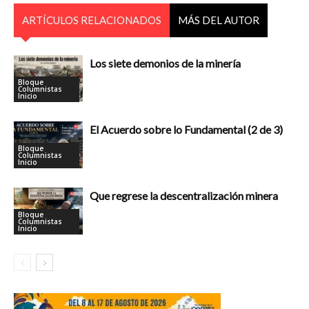
ARTÍCULOS RELACIONADOS
MÁS DEL AUTOR
Los siete demonios de la minería
Bloque
Columnistas
Inicio
El Acuerdo sobre lo Fundamental (2 de 3)
Bloque
Columnistas
Inicio
Que regrese la descentralización minera
Bloque
Columnistas
Inicio