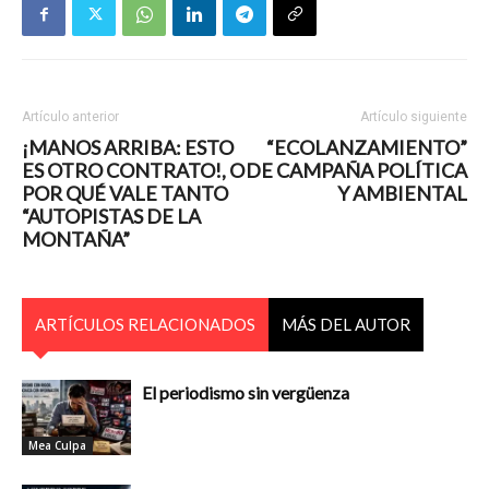
Artículo anterior
Artículo siguiente
¡MANOS ARRIBA: ESTO
“ECOLANZAMIENTO”
ES OTRO CONTRATO!, O
DE CAMPAÑA POLÍTICA
POR QUÉ VALE TANTO
Y AMBIENTAL
“AUTOPISTAS DE LA
MONTAÑA”
ARTÍCULOS RELACIONADOS
MÁS DEL AUTOR
El periodismo sin vergüenza
Mea Culpa