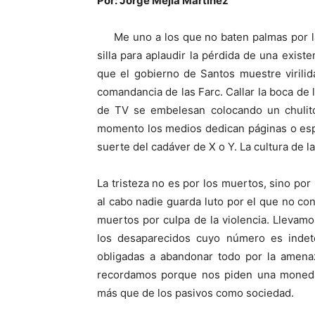
Por: Jorge Mejía Martínez
Me uno a los que no baten palmas por l
silla para aplaudir la pérdida de una exis
que el gobierno de Santos muestre virilid
comandancia de las Farc. Callar la boca de 
de TV se embelesan colocando un chulito
momento los medios dedican páginas o espa
suerte del cadáver de X o Y. La cultura de l
La tristeza no es por los muertos, sino por l
al cabo nadie guarda luto por el que no c
muertos por culpa de la violencia. Llevam
los desaparecidos cuyo número es indet
obligadas a abandonar todo por la amenaz
recordamos porque nos piden una moneda 
más que de los pasivos como sociedad.