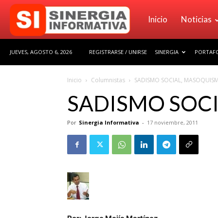
Sinergia
Inicio
Noticias
JUEVES, AGOSTO 6, 2026
REGISTRARSE / UNIRSE
SINERGIA
PORTAFO
Informativa
Inicio
Columnistas
SADISMO SOCIAL, MASOQUIS
SADISMO SOC
Por
Sinergia Informativa
-
17 noviembre, 2011