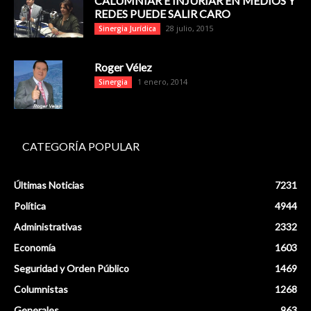
CALUMNIAR E INJURIAR EN MEDIOS Y
REDES PUEDE SALIR CARO
28 julio, 2015
Sinergia Jurídica
Roger Vélez
1 enero, 2014
Sinergia
CATEGORÍA POPULAR
Últimas Noticias
7231
Política
4944
Administrativas
2332
Economía
1603
Seguridad y Orden Público
1469
Columnistas
1268
Generales
963