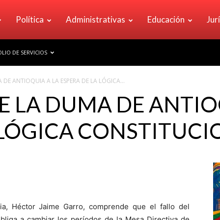
Política
Administrativas
Educación
Jur
LIO DE SERVICIOS
 DE ANTIOQUIA A LA ESPERA DE LA LÓGICA...
E LA DUMA DE ANTIO
 LÓGICA CONSTITUCI
ia, Héctor Jaime Garro, comprende que el fallo del
obliga a cambiar los períodos de la Mesa Directiva de