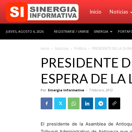
Sinergia
Inicio
Noticias
JUEVES, AGOSTO 6, 2026
REGISTRARSE / UNIRSE
SINERGIA
PORTAFO
Informativa
Inicio
Noticias
Política
PRESIDENTE DE LA DUMA
PRESIDENTE D
ESPERA DE LA
Por
Sinergia Informativa
-
7 febrero, 2012
El presidente de la Asamblea de Antioqu
Tribunal Administrativo de Antioquia que 