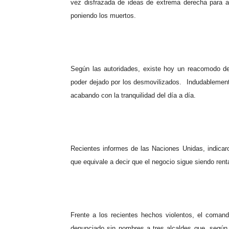
vez disfrazada de ideas de extrema derecha para ac
poniendo los muertos.
Según las autoridades, existe hoy un reacomodo d
poder dejado por los desmovilizados. Indudablement
acabando con la tranquilidad del día a día.
Recientes informes de las Naciones
Unidas, indica
que equivale a decir que el negocio sigue siendo rent
Frente a los recientes hechos violentos, el comand
denunciado sin nombres a tres alcaldes que, según e