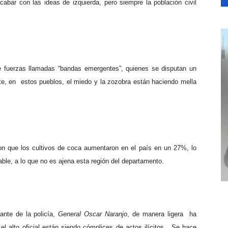
abar con las ideas de izquierda, pero siempre la población civil
e fuerzas llamadas “bandas emergentes”, quienes se disputan un
e, en estos pueblos, el miedo y la zozobra están haciendo mella
ron que los cultivos de coca aumentaron en el país en un 27%, lo
able, a lo que no es ajena esta región del departamento.
ante de la policía,
General Oscar Naranjo
, de manera ligera ha
l alto oficial están siendo cómplices de actos ilícitos. Se hace