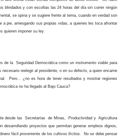
s blindados y con escoltas las 24 horas del día sin correr ningún
ental, se opina y se sugiere frente al tema, cuando en verdad son
a pie, arriesgando sus propias vidas, a quienes les toca afrontar
es quieren imponer su ley.
es de la Seguridad Democrática como un instrumento viable para
s necesario reelegir al presidente, o en su defecto, a quien encarne
onal. Pero… ¿no es hora de tener resultados y mostrar regiones
emocrática no ha llegado al Bajo Cauca?
nte desde las Secretarías de Minas, Productividad y Agricultura
ón desarrollando proyectos que permitan generar empleos dignos,
 dinero fácil proveniente de los cultivos ilícitos. No se debe pensar