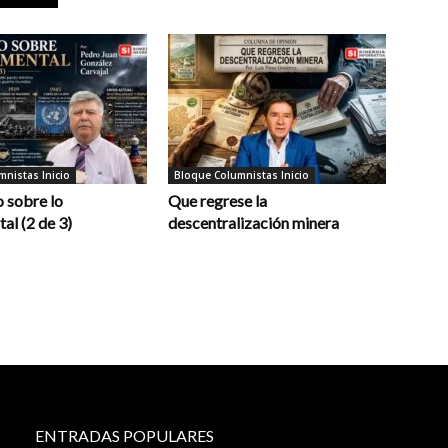
nistas Inicio
Bloque Columnistas Inicio
 sobre lo
Que regrese la
al (2 de 3)
descentralización minera
ENTRADAS POPULARES