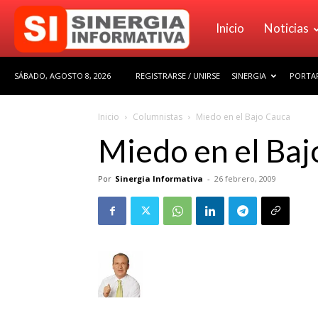
Sinergia
Inicio
Noticias
SÁBADO, AGOSTO 8, 2026
REGISTRARSE / UNIRSE
SINERGIA
PORTAF
Informativa
Inicio
Columnistas
Miedo en el Bajo Cauca
Miedo en el Baj
Por
Sinergia Informativa
-
26 febrero, 2009