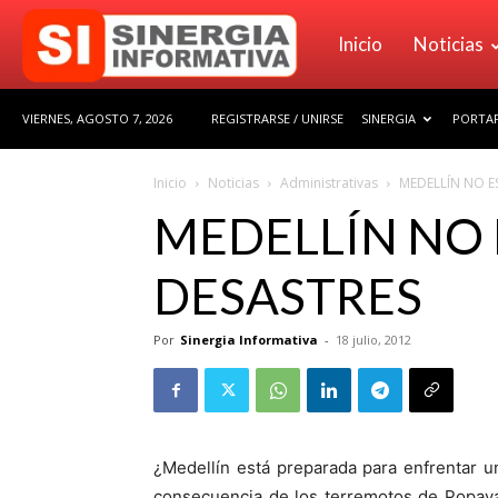
Sinergia
Inicio
Noticias
VIERNES, AGOSTO 7, 2026
REGISTRARSE / UNIRSE
SINERGIA
PORTAF
Informativa
Inicio
Noticias
Administrativas
MEDELLÍN NO E
MEDELLÍN NO 
DESASTRES
Por
Sinergia Informativa
-
18 julio, 2012
¿Medellín está preparada para enfrentar 
consecuencia de los terremotos de Popayá