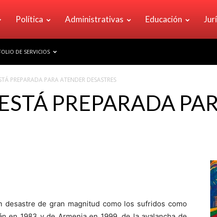
Política
Administrativas
Educación
Jur
OLIO DE SERVICIOS
STÁ PREPARADA PARA ATENDER DESASTRES
ESTÁ PREPARADA PA
un desastre de gran magnitud como los sufridos como
n en 1983 y de Armenia en 1999, de la avalancha de