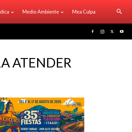
ídica
Medio Ambiente
Mea Culpa
RA ATENDER