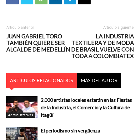
Artículo anterior
Artículo siguiente
JUAN GABRIEL TORO
LA INDUSTRIA
TAMBIÉN QUIERE SER
TEXTILERA Y DE MODA
ALCALDE DE MEDELLÍN
DE BRASIL VUELVE CON
TODA A COLOMBIATEX
ARTÍCULOS RELACIONADOS
MÁS DEL AUTOR
2.000 artistas locales estarán en las Fiestas
de la Industria, el Comercio y la Cultura de
Itagüí
Administrativas
El periodismo sin vergüenza