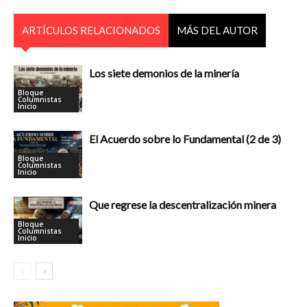
ARTÍCULOS RELACIONADOS
MÁS DEL AUTOR
Los siete demonios de la minería
Bloque
Columnistas
Inicio
El Acuerdo sobre lo Fundamental (2 de 3)
Bloque
Columnistas
Inicio
Que regrese la descentralización minera
Bloque
Columnistas
Inicio