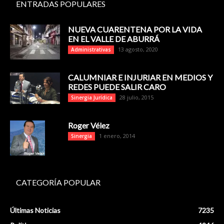
ENTRADAS POPULARES
NUEVA CUARENTENA POR LA VIDA
EN EL VALLE DE ABURRÁ
13 agosto, 2020
Administrativas
CALUMNIAR E INJURIAR EN MEDIOS Y
REDES PUEDE SALIR CARO
28 julio, 2015
Sinergia Jurídica
Roger Vélez
1 enero, 2014
Sinergia
CATEGORÍA POPULAR
Últimas Noticias
7235