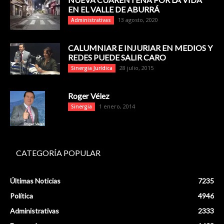
EN EL VALLE DE ABURRÁ
13 agosto, 2020
Administrativas
CALUMNIAR E INJURIAR EN MEDIOS Y
REDES PUEDE SALIR CARO
28 julio, 2015
Sinergia Jurídica
Roger Vélez
1 enero, 2014
Sinergia
CATEGORÍA POPULAR
Últimas Noticias
7235
Política
4946
Administrativas
2333