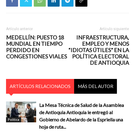
Artículo anterior
Artículo siguiente
MEDELLÍN: PUESTO 18
INFRAESTRUCTURA,
MUNDIAL EN TIEMPO
EMPLEO Y MENOS
PERDIDO EN
“IDIOTAS ÚTILES” EN LA
CONGESTIONES VIALES
POLÍTICA ELECTORAL
DE ANTIOQUIA
ARTÍCULOS RELACIONADOS
MÁS DEL AUTOR
La Mesa Técnica de Salud de la Asamblea
de Antioquia Antioquia le entregó al
Gobierno de Abelardo de la Espriella una
Política
hoja de ruta...