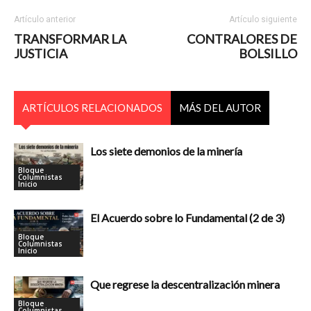
Artículo anterior
Artículo siguiente
TRANSFORMAR LA
CONTRALORES DE
JUSTICIA
BOLSILLO
ARTÍCULOS RELACIONADOS
MÁS DEL AUTOR
Los siete demonios de la minería
Bloque
Columnistas
Inicio
El Acuerdo sobre lo Fundamental (2 de 3)
Bloque
Columnistas
Inicio
Que regrese la descentralización minera
Bloque
Columnistas