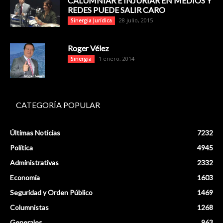
CALUMNIAR E INJURIAR EN MEDIOS Y
REDES PUEDE SALIR CARO
28 julio, 2015
Sinergia Jurídica
Roger Vélez
1 enero, 2014
Sinergia
CATEGORÍA POPULAR
Últimas Noticias
7232
Política
4945
Administrativas
2332
Economía
1603
Seguridad y Orden Público
1469
Columnistas
1268
Generales
963