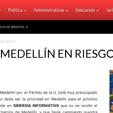
Política
Administrativas
Educación
Jur
LIO DE SERVICIOS
 EN RIESGO
MEDELLÍN EN RIESG
Medellín por el Partido de la U, está muy preocupado
so debe ser la prioridad en Medellín para el próximo
pide en
SINERGIA INFORMATIVA
que no se oculte el
barrios de Medellín, y que tiene caminando nuestra