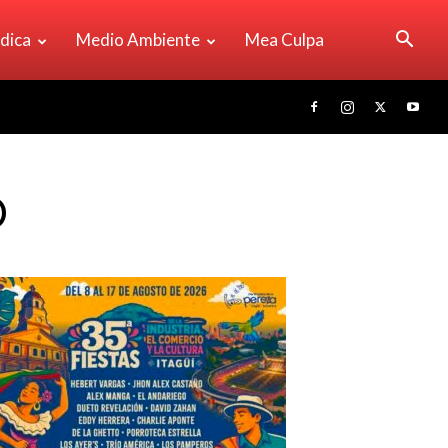
ídica
Medio Ambiente
Mea Culpa
O