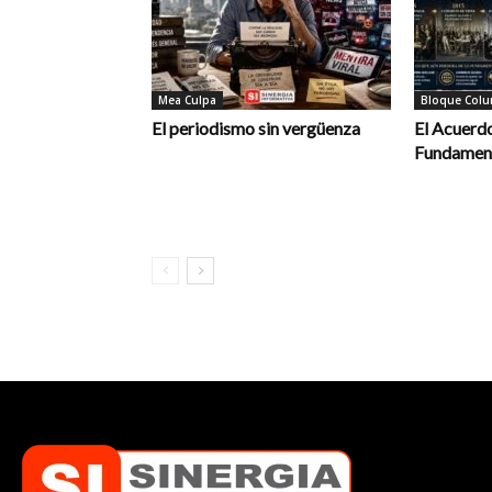
Mea Culpa
Bloque Colum
El periodismo sin vergüenza
El Acuerdo
Fundament