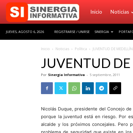
Sinergia
Inicio
Noticias
JUEVES, AGOSTO 6, 2026
REGISTRARSE / UNIRSE
SINERGIA
PORTAFO
Informativa
Inicio
Noticias
Política
JUVENTUD DE MEDELLÍN
JUVENTUD DE 
Por
Sinergia Informativa
-
5 septiembre, 2011
Nicolás Duque, presidente del Concejo de 
porque la juventud está en riesgo. Por e
alcalde y los próximos concejales. Pero 
problema de seguridad que existe en los 